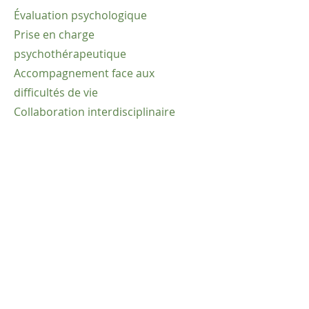
Évaluation psychologique
Prise en charge
psychothérapeutique
Accompagnement face aux
difficultés de vie
Collaboration interdisciplinaire
Je me tiens à votre disposition pour
toutes informations et/ou questions
supplémentaires.
N’hésitez pas à me laisser un
message vocal ou à m’envoyer un
SMS en spécifiant votre nom ainsi
qu’un numéro de téléphone sur
lequel je peux vous contacter si je
ne suis pas joignable.