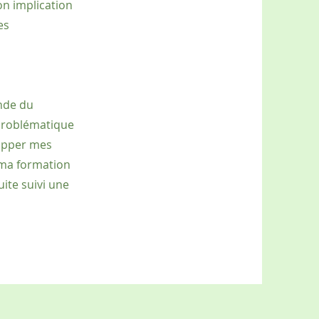
on implication
es
onde du
problématique
lopper mes
i ma formation
uite suivi une