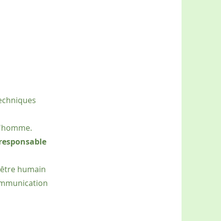
techniques
 l'homme.
 responsable
l'être humain
ommunication