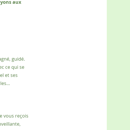
oyons aux
agné, guidé.
ec ce qui se
el et ses
lles…
e vous reçois
veillante,